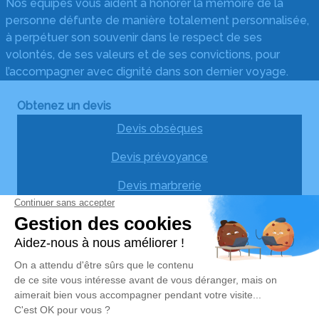
Nos équipes vous aident à honorer la mémoire de la
personne défunte de manière totalement personnalisée,
à perpétuer son souvenir dans le respect de ses
volontés, de ses valeurs et de ses convictions, pour
l’accompagner avec dignité dans son dernier voyage.
Obtenez un devis
Devis obsèques
Devis prévoyance
Devis marbrerie
Notre agence
Pompes Funèbres De La Vilaine
02 55 02 39 64
pfdelavilaine@orange.fr
27 avenue de Pélouine – 35480 – Guipry-Messac
4.9/5 – 53 avis