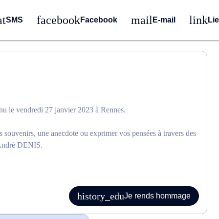
SMS
Facebook
E-mail
Li
u le vendredi 27 janvier 2023 à Rennes.
os souvenirs, une anecdote ou exprimer vos pensées à travers des
d’André DENIS.
Je rends hommage