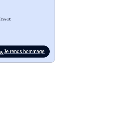
Messac
Je rends hommage