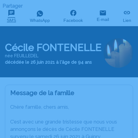
Partager
E-mail
SMS
WhatsApp
Facebook
Lien
Cécile FONTENELLE
née FEUILLEDEL
décédée le 26 juin 2021 à l'âge de 94 ans
Message de la famille
Chère famille, chers amis,
C’est avec une grande tristesse que nous vous
annonçons le décès de Cécile FONTENELLE
survenu le samedi 26 juin 2021 à Guipry.