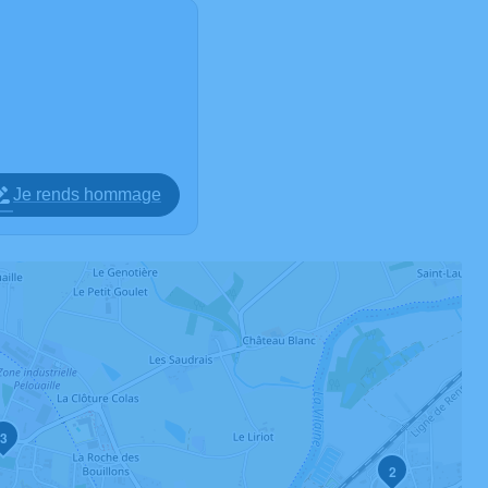
Je rends hommage
3
2