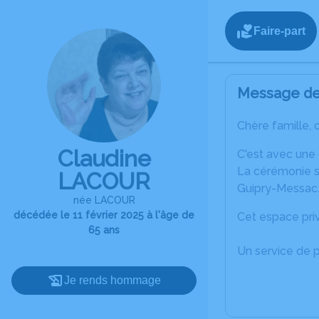
Faire-part
Message de 
Chère famille, 
Claudine
C'est avec une
La cérémonie se
LACOUR
Guipry-Messac
née LACOUR
décédée le 11 février 2025 à l'âge de
Cet espace priv
65 ans
Un service de 
Je rends hommage