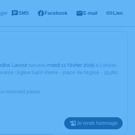
ager
SMS
Facebook
E-mail
Lien
udine Lacour
survenu
mardi 11 février 2025
à Lohéac.
ante : Eglise Saint-Pierre - place de l'église - 35480
d’un moment passé.
Je rends hommage