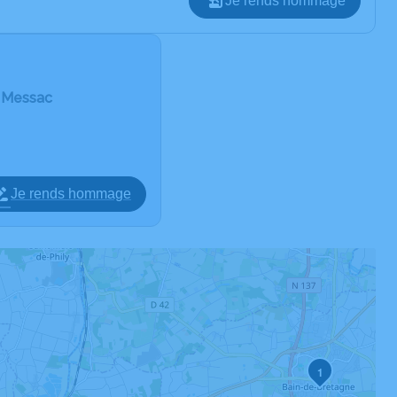
Je rends hommage
e Messac
Je rends hommage
1