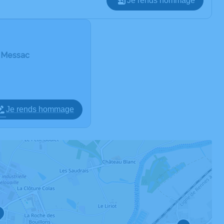
Je rends hommage
e Messac
Je rends hommage