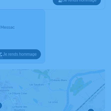
Je rends hommage
e Messac
Je rends hommage