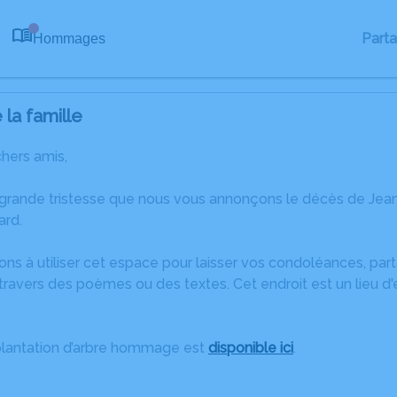
Part
Hommages
0
la famille
chers amis,
 grande tristesse que nous vous annonçons le décès de Jean
ard.
ons à utiliser cet espace pour laisser vos condoléances, pa
travers des poèmes ou des textes. Cet endroit est un lieu d
plantation d’arbre hommage est
disponible ici
.