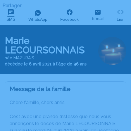
Partager
E-mail
SMS
WhatsApp
Facebook
Lien
Marie
LECOURSONNAIS
née MAZURAIS
décédée le 6 avril 2021 à l'âge de 96 ans
Message de la famille
Chère famille, chers amis,
C’est avec une grande tristesse que nous vous
annonçons le décès de Marie LECOURSONNAIS
survenu le mardi 06 avril 2021 à Bain-de-Bretagne.