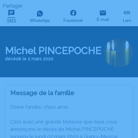
Partager
E-mail
SMS
WhatsApp
Facebook
Lien
Michel PINCEPOCHE
décédé le 2 mars 2020
Message de la famille
Chère famille, chers amis,
C’est avec une grande tristesse que nous vous
annonçons le décès de Michel PINCEPOCHE
survenu le lundi 02 mars 2020 à Guipry-Messac.