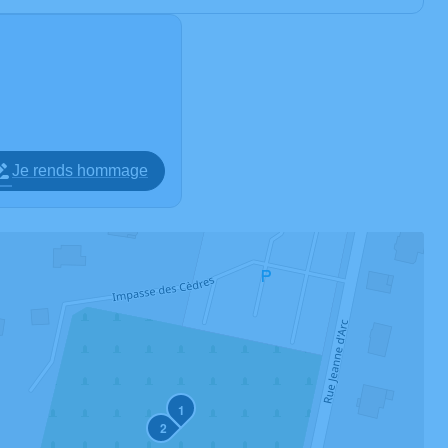
Je rends hommage
1
2