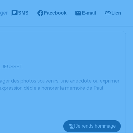
ager
SMS
Facebook
E-mail
Lien
l JEUSSET.
rtager des photos souvenirs, une anecdote ou exprimer
'expression dédié à honorer la mémoire de Paul
Je rends hommage