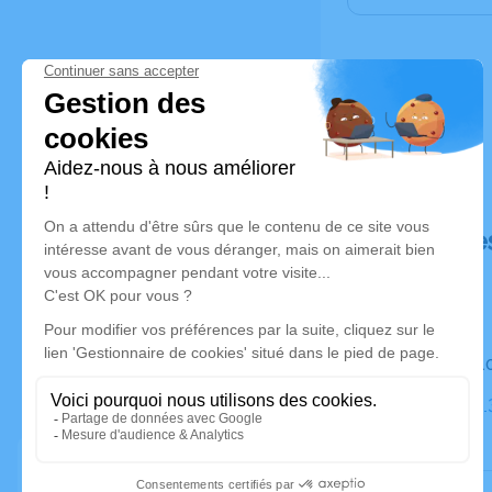
Déroulé de
Le mardi 
Cimetière,