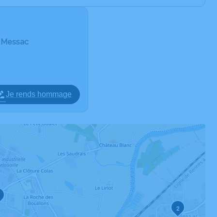
e Messac
Je rends hommage
2