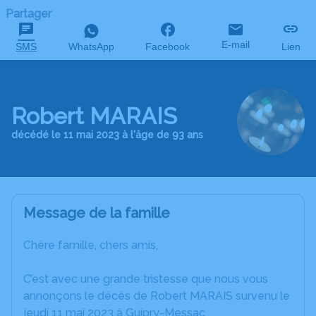
Partager
E-mail
SMS
WhatsApp
Facebook
Lien
Robert MARAIS
décédé le 11 mai 2023 à l'âge de 93 ans
Message de la famille
Chère famille, chers amis,
C’est avec une grande tristesse que nous vous
annonçons le décès de Robert MARAIS survenu le
jeudi 11 mai 2023 à Guipry-Messac.