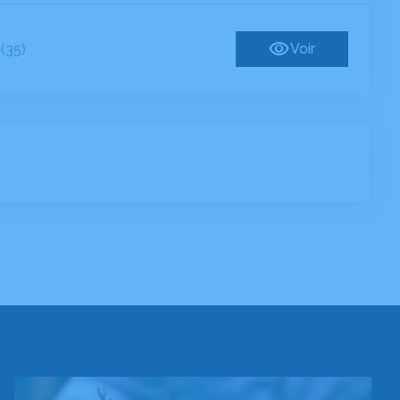
Voir
(35)