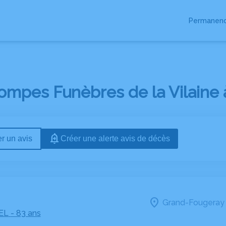
Permanenc
ES OBSÈQUES
ompes Funèbres de la Vilaine 
r un avis
Créer une alerte avis de décès
Grand-Fougeray 
EL
- 83 ans