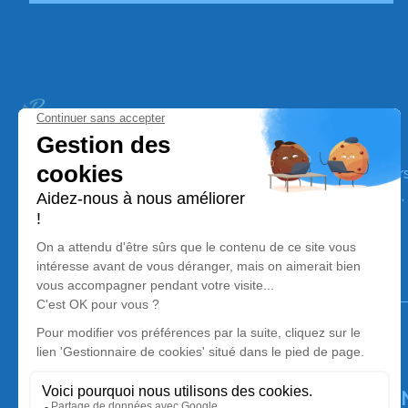
Pompes Funèbres de la Vilaine
Nos équipes vous aident à honorer la mémoire de la pe
perpétuer son souvenir dans le respect de ses volontés,
avec dignité dans son dernier voyage.
Notre agence
Pompes Funèbres De La Vilaine
02 55 02 39 64
pfdelavilaine@orange.fr
27 avenue de Pélouine - 35480 - Guipry-Messac
4.9/5 - 53 avis