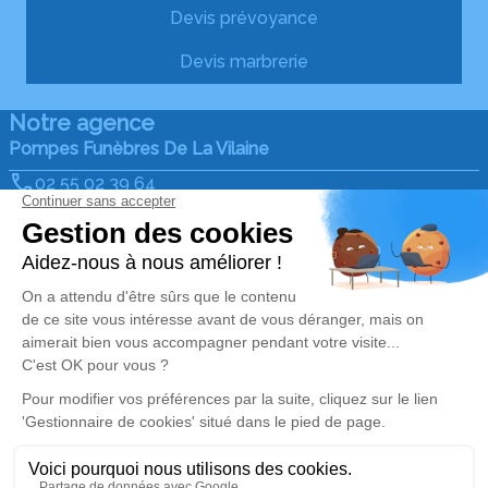
Devis prévoyance
Devis marbrerie
Notre agence
Pompes Funèbres De La Vilaine
02 55 02 39 64
pfdelavilaine@orange.fr
27 avenue de Pélouine - 35480 - Guipry-Messac
4.9/5 - 53 avis
Nos Services
Liens utiles
Organiser des obsèques
Avis de décès
Monuments funéraires
Demande de rendez-vous
en agence
Services aux familles
Nos réseaux sociaux
Mentions légales
Politique de traitement des données personnelles