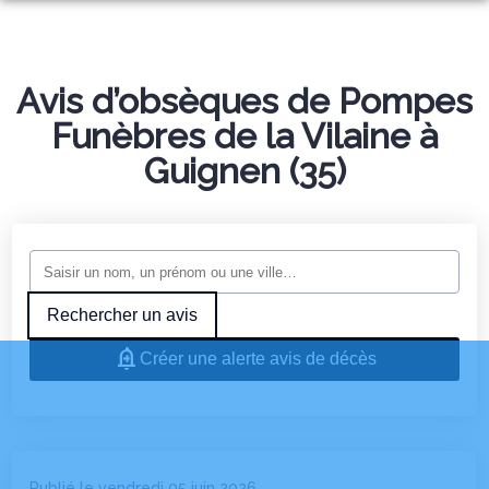
NOS SERVICES
NOTRE AGENCE
Avis d’obsèques de Pompes
ORGANISER DES OBSÈQUES
ESPACES HOMMAGES
Funèbres de la Vilaine à
PRÉVOIR SES OBSÈQUES
PLAQUES OBSÈQUES
Guignen (35)
CONTRAT OBSÈQUES
MONUMENTS FUNÉRAIRES
SERVICES AUX FAMILLES
Rechercher un avis
Créer une alerte avis de décès
Publié le vendredi 05 juin 2026