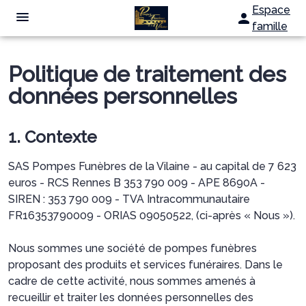
Espace
famille
NOS SERVICES
Politique de traitement des
NOTRE AGENCE
données personnelles
ORGANISER DES OBSÈQUES
ESPACES HOMMAGES
PRÉVOIR SES OBSÈQUES
1. Contexte
PLAQUES OBSÈQUES
CONTRAT OBSÈQUES
SAS Pompes Funèbres de la Vilaine - au capital de 7 623
euros - RCS Rennes B 353 790 009 - APE 8690A -
MONUMENTS FUNÉRAIRES
SIREN : 353 790 009 - TVA Intracommunautaire
FR16353790009 - ORIAS 09050522, (ci-après « Nous »).
SERVICES AUX FAMILLES
Nous sommes une société de pompes funèbres
proposant des produits et services funéraires. Dans le
cadre de cette activité, nous sommes amenés à
recueillir et traiter les données personnelles des