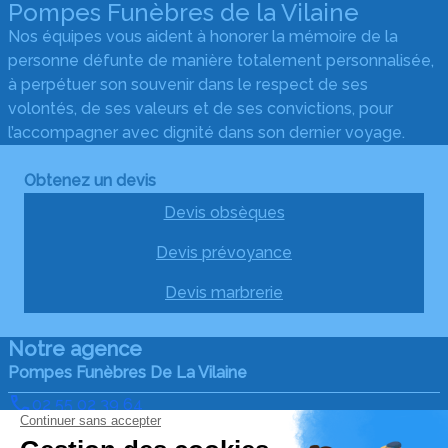
Pompes Funèbres de la Vilaine
Nos équipes vous aident à honorer la mémoire de la
personne défunte de manière totalement personnalisée,
à perpétuer son souvenir dans le respect de ses
volontés, de ses valeurs et de ses convictions, pour
l’accompagner avec dignité dans son dernier voyage.
Obtenez un devis
Devis obsèques
Devis prévoyance
Devis marbrerie
Notre agence
Pompes Funèbres De La Vilaine
02 55 02 39 64
pfdelavilaine@orange.fr