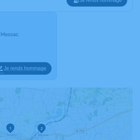
Je rends hommage
e Messac
Je rends hommage
1
2